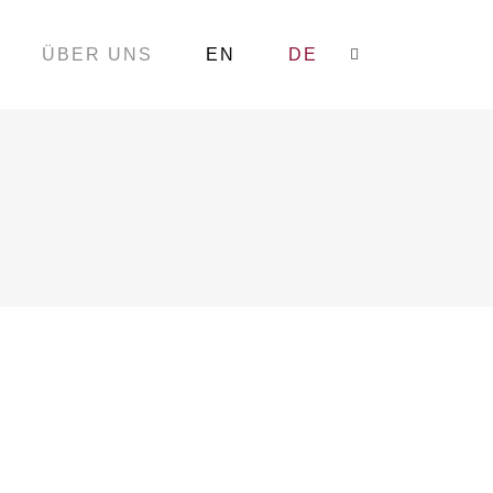
ÜBER UNS
EN
DE
Search:
ung Hannovers von der kleinen