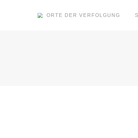
ORTE DER VERFOLGUNG
STADTMODELLE IM RATHAUS
Von
Pechel
18. Januar 2021
Stadtmodelle im Rathaus Hannover Vier Sta