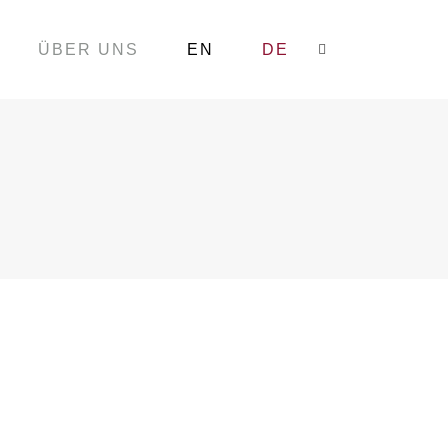
ÜBER UNS
EN
DE
Search:
er. Hermann Kestner stiftete im Jahre