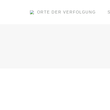
ORTE DER VERFOLGUNG
RAUBGUT IM MUSEUM AUGUS
Von
Pechel
19. Januar 2021
Raubgut im Museum August Kestner Das Mu