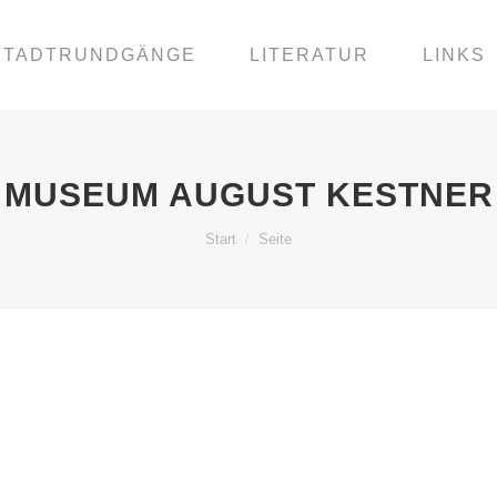
STADTRUNDGÄNGE
LITERATUR
LINKS
MUSEUM AUGUST KESTNER
Sie befinden sich hier:
Start
Seite
T KESTNER
seum August Kestner ist das älteste Museum der Stadt Hannov