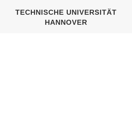
TECHNISCHE UNIVERSITÄT
HANNOVER
Sie befinden sich hier:
TECHNISCHE UNIVERSITÄT
HANNOVER UND THEODOR LESSING
Von
Pechel
19. Januar 2021
Technische Universität Hannover und Theodor
Lessing Ein Schloss wird Universität: Das
Hauptgebäude der heutigen Leibniz Universität
sieht nicht nur aus wie ein Schloss, es wurde als
Welfenschloss gebaut. Nur hörte das Königsreich
Hannover nach dem verlorenen Krieg gegen