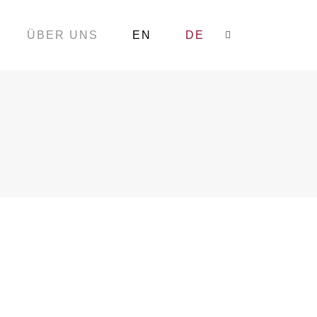
ÜBER UNS
EN
DE
Search:
ewerkschaftshaus war ein großer