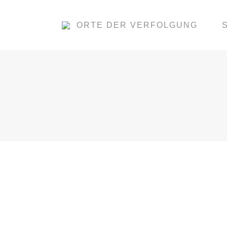
ORTE DER VERFOLGUNG
ALTES GEWERKSCHAFTSHAUS
Von
Pechel
19. Januar 2021
Altes Gewerkschaftshaus an der Goserie