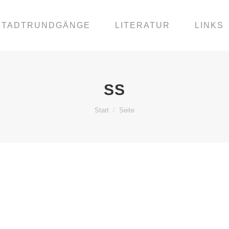
STADTRUNDGÄNGE
LITERATUR
LINKS
SS
Sie befinden sich hier:
Start
Seite
 AN DER GOSERIEDE
de Herz der Arbeiterbewegung Hannovers: Das hannoversche G