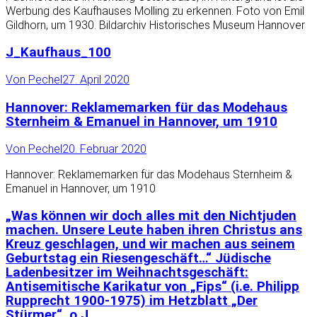
Werbung des Kaufhauses Molling zu erkennen. Foto von Emil
Gildhorn, um 1930. Bildarchiv Historisches Museum Hannover
J_Kaufhaus_100
Von
Pechel
27. April 2020
Hannover: Reklamemarken für das Modehaus
Sternheim & Emanuel in Hannover, um 1910
Von
Pechel
20. Februar 2020
Hannover: Reklamemarken für das Modehaus Sternheim &
Emanuel in Hannover, um 1910
„Was können wir doch alles mit den Nichtjuden
machen. Unsere Leute haben ihren Christus ans
Kreuz geschlagen, und wir machen aus seinem
Geburtstag ein Riesengeschäft…“ Jüdische
Ladenbesitzer im Weihnachtsgeschäft:
Antisemitische Karikatur von „Fips“ (i.e. Philipp
Rupprecht 1900-1975) im Hetzblatt „Der
Stürmer“, o.J