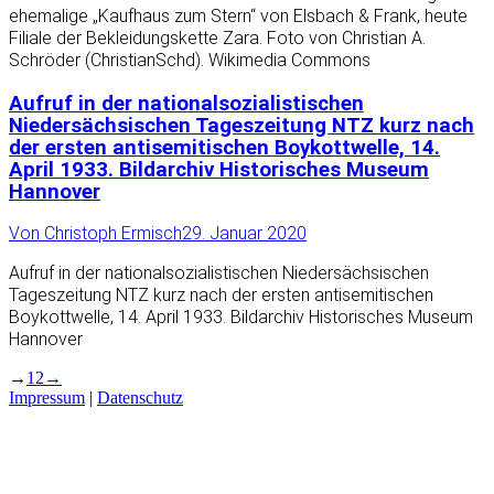
ehemalige „Kaufhaus zum Stern“ von Elsbach & Frank, heute
Filiale der Bekleidungskette Zara. Foto von Christian A.
Schröder (ChristianSchd). Wikimedia Commons
Aufruf in der nationalsozialistischen
Niedersächsischen Tageszeitung NTZ kurz nach
der ersten antisemitischen Boykottwelle, 14.
April 1933. Bildarchiv Historisches Museum
Hannover
Von
Christoph Ermisch
29. Januar 2020
Aufruf in der nationalsozialistischen Niedersächsischen
Tageszeitung NTZ kurz nach der ersten antisemitischen
Boykottwelle, 14. April 1933. Bildarchiv Historisches Museum
Hannover
→
1
2
→
Impressum
|
Datenschutz