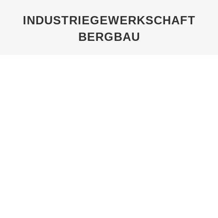
INDUSTRIEGEWERKSCHAFT
BERGBAU
Sie befinden sich hier:
AN DER BÖRSE: STOLPERSTEIN
FÜR WILLY SCHEINHARDT
Von
Pechel
19. Januar 2021
An der Börse: Stolperstein für Willy Scheinhardt
Ein Opfer von politischem Mord: Ein Stolperstein
erinnert am ehemaligen Haus des deutschen
Fabrikarbeiterverbandes (FAV) an Willy
Scheinhardt. Im Jahre 1892 in Sachsen geboren,
wurde der ungelernte Hilfsarbeiter schon vor dem