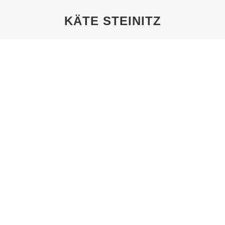
KÄTE STEINITZ
Sie befinden sich hier:
TOUR1-SLIDER-HTG
Von
Pechel
5. Februar 2023
KÄTE STEINITZ
Von
Pechel
27. April 2020
Käte Steinitz
ORTE DER VERFOLGUNG IN
HANNOVER: HEADER KÄTE