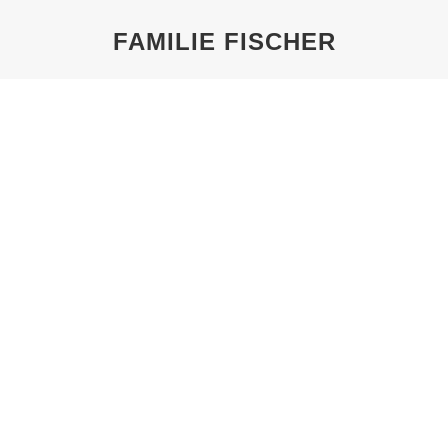
FAMILIE FISCHER
Sie befinden sich hier:
TOUR1-SLIDER-HTG
Von
Pechel
5. Februar 2023
INFORMATIONSBLATT-FAMILIE-
FISCHER
Von
Pechel
22. Oktober 2020
Informationsblatt-Familie-Fischer
FAMILIE FISCHER