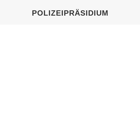
POLIZEIPRÄSIDIUM
Sie befinden sich hier:
INFOTAFEL POLIZEIPRÄSIDIUM
HANNOVER, APRIL 2015
Von
Pechel
2. Februar 2024
Infotafel Polizeipräsidium Hannover, April 2015
ORTE DER VERFOLGUNG IN
HANNOVER: HEADER
POLIZEIPRÄSIDIUM
HARDENBERGSTRASSE
Von
Pechel
14. April 2020