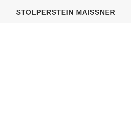
STOLPERSTEIN MAISSNER
Sie befinden sich hier:
STOLPERSTEINE_MAISSNER_1
Von
Pechel
26. Juni 2020
Blick aus der Georgstraße in die Lange Laube
über die Kreuzung Münzstraße/Nicolaistraße
hinweg. Das Haus Lange Laube 1 ist das Eckhaus
Lange Laube/Nicolaistraße. Zeitgenössische
Ansichtskarte, um 1900
STOLPERSTEINE_MAISSNER_2
Von
Pechel
26. Juni 2020